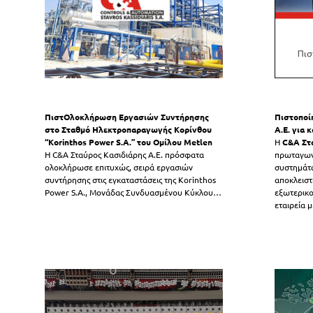
ΠιστΟλοκλήρωση Εργασιών Συντήρησης
Πιστοποί
στο Σταθμό Ηλεκτροπαραγωγής Κορίνθου
Α.Ε. για
“Korinthos Power S.A.” του Ομίλου Metlen
Η
C&
A Στ
Η C&A Σταύρος Κασιδιάρης Α.Ε. πρόσφατα
πρωταγωνι
ολοκλήρωσε επιτυχώς, σειρά εργασιών
συστημάτω
συντήρησης στις εγκαταστάσεις της Korinthos
αποκλειστ
Power S.A., Μονάδας Συνδυασμένου Κύκλου
…
εξωτερικο
εταιρεία 