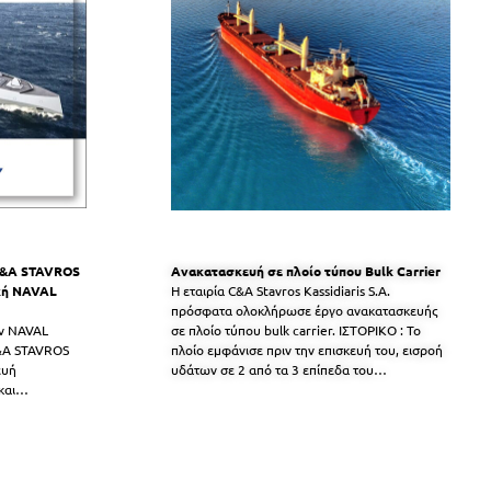
 C&A STAVROS
Ανακατασκευή σε πλοίο τύπου Bulk Carrier
ική NAVAL
Η εταιρία C&A Stavros Kassidiaris S.A.
πρόσφατα ολοκλήρωσε έργο ανακατασκευής
ην NAVAL
σε πλοίο τύπου bulk carrier. ΙΣΤΟΡΙΚΟ : Το
&A STAVROS
πλοίο εμφάνισε πριν την επισκευή του, εισροή
ευή
υδάτων σε 2 από τα 3 επίπεδα του
…
και
…