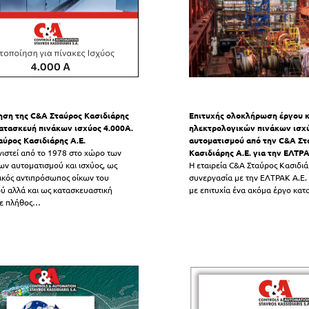
ηση της C&A Σταύρος Κασιδιάρης
Επιτυχής ολοκλήρωση έργου 
 κατασκευή πινάκων ισχύος 4.000Α.
ηλεκτρολογικών πινάκων ισχύ
αύρος Κασιδιάρης Α.Ε.
αυτοματισμού από την C&A Στ
στεί από το 1978 στο χώρο των
Κασιδιάρης Α.Ε. για την ΕΛΤΡ
ν αυτοματισμού και ισχύος, ως
Η εταιρεία C&A Σταύρος Κασιδιά
ικός αντιπρόσωπος οίκων του
συνεργασία με την ΕΛΤΡΑΚ Α.Ε
ύ αλλά και ως κατασκευαστική
με επιτυχία ένα ακόμα έργο κατ
με πλήθος
…