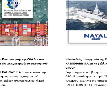
 Πιστοποίησης της C&A Stavros
Νέα διεθνής συνεργασία της
is SA ως εγκεκριμένου οικονομικού
KASSIDIARIS S.A. με τη γαλλ
GROUP
 ΚΑΣΙΔΙΑΡΗΣ Α.Ε. ανακοινώνει την
Στην υπογραφή σύμβασης με τ
νη συμμετοχή της στην φετινή
GROUP προχώρησε η εταιρία C
κή Έκθεση Ηλεκτρολογικού Υλικού
KASSIDIARIS S.A για την κατασκ
σμού
…
ΗΛΕΚΤΡΙΚΩΝ ΠΙΝΑΚΩΝ ισχύος 