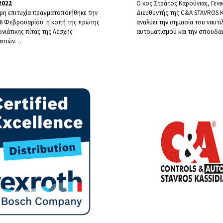
2022
O κος Στράτος Καρούνιας, Γενι
ερη επιτυχία πραγματοποιήθηκε την
Διευθυντής της C&A STAVROS K
16 Φεβρουαρίου η κοπή της πρώτης
αναλύει την σημασία του ναυτι
ιάτικης πίτας της Λέσχης
αυτοματισμού και την σπουδα
ατιών
…