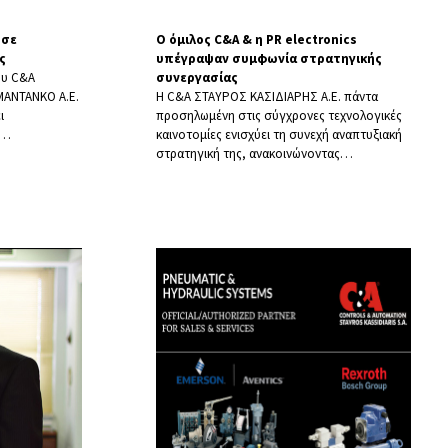
 σε
Ο όμιλος C&A & η PR electronics
ς
υπέγραψαν συμφωνία στρατηγικής
του C&A
συνεργασίας
ΜΑΝΤΑΝΚΟ Α.Ε.
Η C&A ΣΤΑΥΡΟΣ ΚΑΣΙΔΙΑΡΗΣ Α.Ε. πάντα
ι
προσηλωμένη στις σύγχρονες τεχνολογικές
…
καινοτομίες ενισχύει τη συνεχή αναπτυξιακή
στρατηγική της, ανακοινώνοντας
…