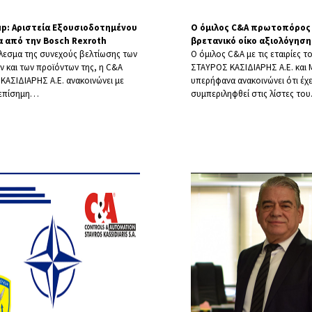
up: Αριστεία Εξουσιοδοτημένου
Ο όμιλος C&A πρωτοπόρος
α από την Bosch Rexroth
βρετανικό οίκο αξιολόγηση
λεσμα της συνεχούς βελτίωσης των
Ο όμιλος C&A με τις εταιρίες 
 και των προϊόντων της, η C&A
ΣΤΑΥΡΟΣ ΚΑΣΙΔΙΑΡΗΣ Α.Ε. και 
ΚΑΣΙΔΙΑΡΗΣ Α.Ε. ανακοινώνει με
υπερήφανα ανακοινώνει ότι έχε
 επίσημη
…
συμπεριληφθεί στις λίστες του