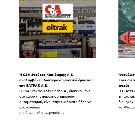
Η C&A Σταύρος Κασιδιάρης Α.Ε.,
Ανανέωση
αναλαμβάνει ιδιαίτερα σημαντικό έργο για
Kassidiar
την ΕΛΤΡΑΚ Α.Ε.
φορέα
Η C&A Stavros Kassidiaris S.A., διακεκριμένη
H ΣΤΑΥΡΟΣ
στο χώρο της παροχής υπηρεσιών
επιτυχημέ
αυτοματισμού, είναι στην ευχάριστη θέση να
βιομηχανι
ανακοινώσει
και Φωτι
μια δυναμική συνεργασία
…