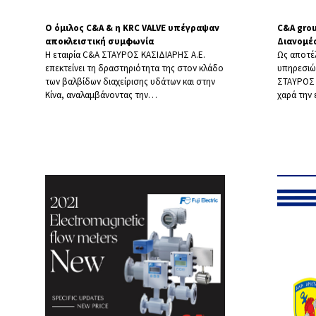
Ο όμιλος C&Α & η KRC VALVE υπέγραψαν
C&A gro
αποκλειστική συμφωνία
Διανομέ
Η εταιρία C&A ΣΤΑΥΡΟΣ ΚΑΣΙΔΙΑΡΗΣ Α.Ε.
Ως αποτέ
επεκτείνει τη δραστηριότητα της στον κλάδο
υπηρεσιών
των βαλβίδων διαχείρισης υδάτων και στην
ΣΤΑΥΡΟΣ 
Κίνα, αναλαμβάνοντας την
…
χαρά την