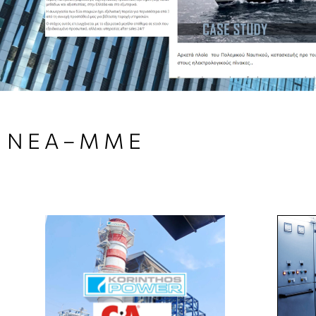
Ν Ε Α – Μ Μ Ε