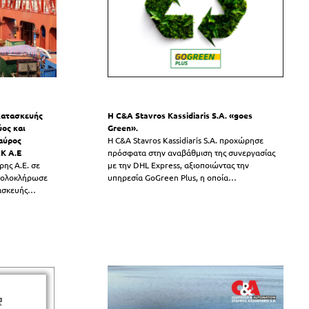
κατασκευής
Η C&A Stavros Kassidiaris S.A. «goes
ος και
Green».
αύρος
Η C&A Stavros Kassidiaris S.A. προχώρησε
ΑΚ Α.Ε
πρόσφατα στην αναβάθμιση της συνεργασίας
ρης Α.Ε. σε
με την DHL Express, αξιοποιώντας την
. ολοκλήρωσε
υπηρεσία GoGreen Plus, η οποία
…
ασκευής
…