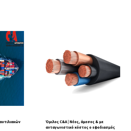
ναυτιλιακών
Όμιλος C&A | Νέος, άμεσος & με
ανταγωνιστικό κόστος ο εφοδιασμός