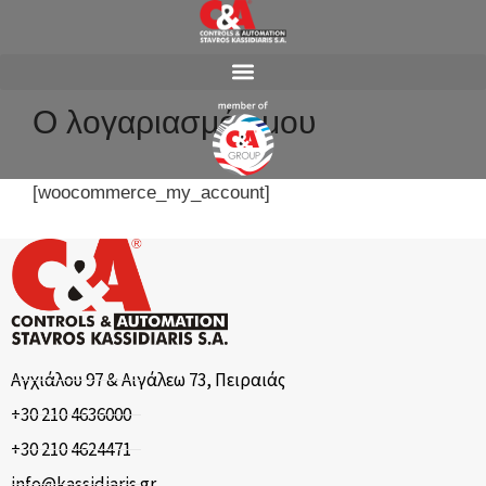
Ο λογαριασμός μου
[woocommerce_my_account]
Αγχιάλου 97 & Αιγάλεω 73, Πειραιάς
+30 210 4636000
+30 210 4624471
info@kassidiaris.gr