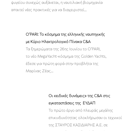
ψυγείου συνεχώς αυξάνεται, η ναυτιλιακή βιομηχανία
απαιτεί νέες πρακτικές για να διαχειριστεί
…
O’PARI: Το κόσμημα της ελληνικής ναυπηγικής
με Κύριο Ηλεκτρολογικό Πίνακα C&A
Τα ξημερώματα της 26ης Ιουνίου το O’PARI,
το νέο MegaYacht-κόσμημα της Golden Yachts,
έδεσε για πρώτη φορά στην προβλήτα της
Μαρίνας Ζέας
…
Οι «ειδικές δυνάμεις» της C&A στις
εγκαταστάσεις της ΕΥΔΑΠ
Το πρώτο έργο από πλευράς μεγάλης
επικινδυνότητας ολοκλήρωσαν οι τεχνικοί
της ΣΤΑΥΡΟΣ ΚΑΣΙΔΙΑΡΗΣ Α.Ε. σε