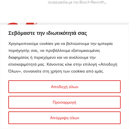
συνεργασία με την Bosch Rexroth
…
Σεβόμαστε την ιδιωτικότητά σας
Χρησιμοποιούμε cookies για να βελτιώσουμε την εμπειρία
περιήγησής σας, να προβάλλουμε εξατομικευμένες
διαφημίσεις ή περιεχόμενο και να αναλύουμε την
Αγχιάλου 97 & Αιγάλεω 73, Πειραιάς
επισκεψιμότητά μας. Κάνοντας κλικ στην επιλογή «Αποδοχή
+30 210 4636000
Όλων», συναινείτε στη χρήση των cookies από εμάς.
+30 210 4624471
Αποδοχή όλων
info@kassidiaris.gr
shop.kassidiaris.gr
Προσαρμογή
ΓΕΜΗ: 112193408000
Απόρριψη όλων