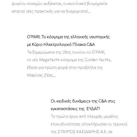
ψυγείου συνεχώς αυξάνεται, η ναυτιλιακή βιομηχανία
απαιτεί νέες πρακτικές για να διαχειριστεί
…
O’PARI: Το κόσμημα της ελληνικής ναυπηγικής
με Κύριο Ηλεκτρολογικό Πίνακα C&A
Τα ξημερώματα της 26ης Ιουνίου το O’PARI,
το νέο MegaYacht-κόσμημα της Golden Yachts,
έδεσε για πρώτη φορά στην προβλήτα της
Μαρίνας Ζέας
…
Οι «ειδικές δυνάμεις» της C&A στις
εγκαταστάσεις της ΕΥΔΑΠ
Το πρώτο έργο από πλευράς μεγάλης
επικινδυνότητας ολοκλήρωσαν οι τεχνικοί
της ΣΤΑΥΡΟΣ ΚΑΣΙΔΙΑΡΗΣ Α.Ε. σε