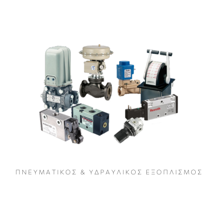
Π Ν Ε Υ Μ Α Τ Ι Κ Ο Σ & Υ Δ Ρ Α Υ Λ Ι Κ Ο Σ Ε Ξ Ο Π Λ Ι Σ Μ Ο Σ