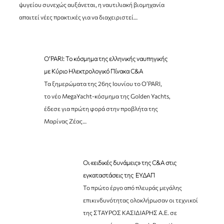
ψυγείου συνεχώς αυξάνεται, η ναυτιλιακή βιομηχανία
απαιτεί νέες πρακτικές για να διαχειριστεί
…
O’PARI: Το κόσμημα της ελληνικής ναυπηγικής
με Κύριο Ηλεκτρολογικό Πίνακα C&A
Τα ξημερώματα της 26ης Ιουνίου το O’PARI,
το νέο MegaYacht-κόσμημα της Golden Yachts,
έδεσε για πρώτη φορά στην προβλήτα της
Μαρίνας Ζέας
…
Οι «ειδικές δυνάμεις» της C&A στις
εγκαταστάσεις της ΕΥΔΑΠ
Το πρώτο έργο από πλευράς μεγάλης
επικινδυνότητας ολοκλήρωσαν οι τεχνικοί
της ΣΤΑΥΡΟΣ ΚΑΣΙΔΙΑΡΗΣ Α.Ε. σε