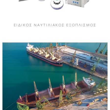
Ε Ι Δ Ι Κ Ο Σ Ν Α Υ Τ Ι Λ Ι Α Κ Ο Σ Ε Ξ Ο Π Λ Ι Σ Μ Ο Σ