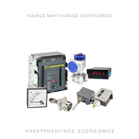
Ε Ι Δ Ι Κ Ο Σ Ν Α Υ Τ Ι Λ Ι Α Κ Ο Σ Ε Ξ Ο Π Λ Ι Σ Μ Ο Σ
Η Λ Ε Κ Τ Ρ Ο Λ Ο Γ Ι Κ Ο Σ Ε Ξ Ο Π Λ Ι Σ Μ Ο Σ