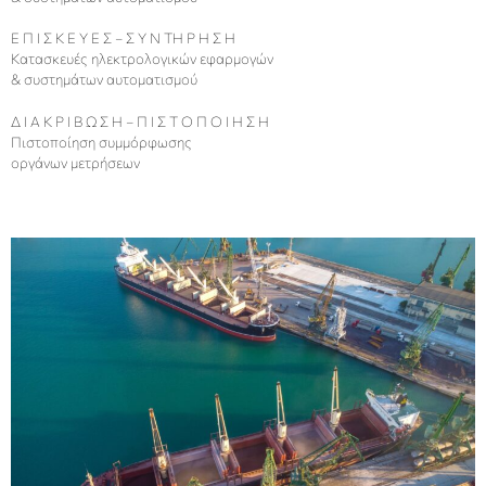
Ε Π Ι Σ Κ Ε Υ Ε Σ – Σ Υ Ν ΤΗ Ρ Η Σ Η
Κατασκευές ηλεκτρολογικών εφαρμογών
& συστημάτων αυτοματισμού
Δ Ι Α Κ Ρ Ι Β Ω Σ Η – Π Ι Σ Τ Ο Π Ο Ι Η Σ Η
Πιστοποίηση συμμόρφωσης
οργάνων μετρήσεων