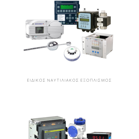
Ε Ι Δ Ι Κ Ο Σ Ν Α Υ Τ Ι Λ Ι Α Κ Ο Σ Ε Ξ Ο Π Λ Ι Σ Μ Ο Σ