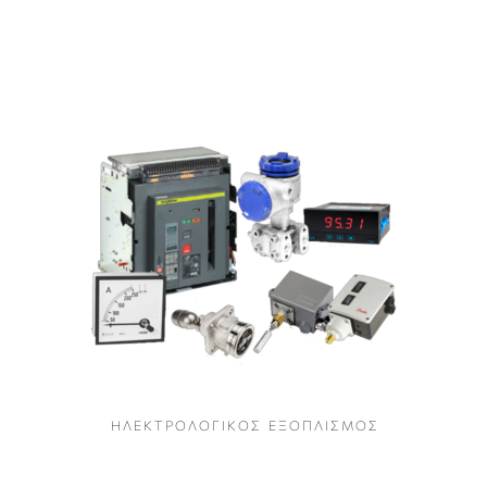
Η Λ Ε Κ Τ Ρ Ο Λ Ο Γ Ι Κ Ο Σ Ε Ξ Ο Π Λ Ι Σ Μ Ο Σ