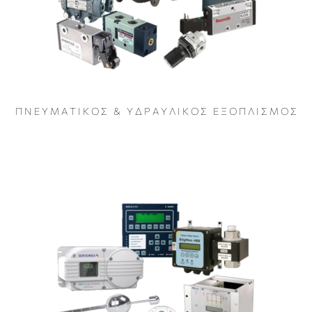
Π Ν Ε Υ Μ Α Τ Ι Κ Ο Σ & Υ Δ Ρ Α Υ Λ Ι Κ Ο Σ Ε Ξ Ο Π Λ Ι Σ Μ Ο Σ