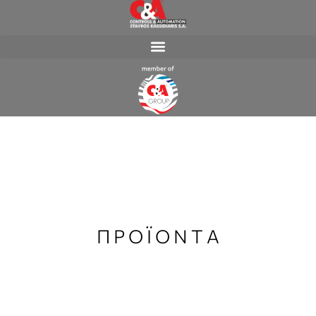
Π Ρ Ο Ϊ Ο Ν Τ Α