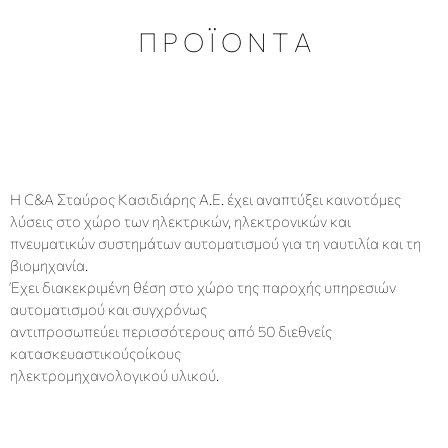
Π Ρ Ο Ϊ Ο Ν Τ Α
Η C&A Σταύρος Κασιδιάρης Α.Ε. έχει αναπτύξει καινοτόμες
λύσεις στο χώρο των ηλεκτρικών, ηλεκτρονικών και
πνευματικών συστημάτων αυτοματισμού για τη ναυτιλία και τη
βιομηχανία.
Έχει διακεκριμένη θέση στο χώρο της παροχής υπηρεσιών
αυτοματισμού και
συγχρόνως
αντιπροσωπεύει περισσότερους από 50 διεθνείς
κατασκευαστικούς
οίκους
ηλεκτρομηχανολογικού υλικού.