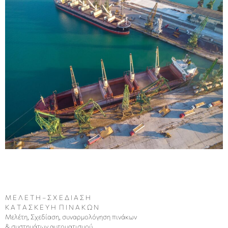
Μ Ε Λ Ε Τ Η – Σ Χ Ε Δ Ι Α Σ Η
Κ Α Τ Α Σ Κ Ε Υ Η Π Ι Ν Α Κ Ω Ν
Μελέτη, Σχεδίαση, συναρμολόγηση πινάκων
& συστημάτων αυτοματισμού