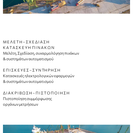
Μ Ε Λ Ε Τ Η – Σ Χ Ε Δ Ι Α Σ Η
Κ Α Τ Α Σ Κ Ε Υ Η Π Ι Ν Α Κ Ω Ν
Μελέτη, Σχεδίαση, συναρμολόγηση πινάκων
& συστημάτων αυτοματισμού
Ε Π Ι Σ Κ Ε Υ Ε Σ – Σ Υ Ν ΤΗ Ρ Η Σ Η
Κατασκευές ηλεκτρολογικών εφαρμογών
& συστημάτων αυτοματισμού
Δ Ι Α Κ Ρ Ι Β Ω Σ Η – Π Ι Σ Τ Ο Π Ο Ι Η Σ Η
Πιστοποίηση συμμόρφωσης
οργάνων μετρήσεων