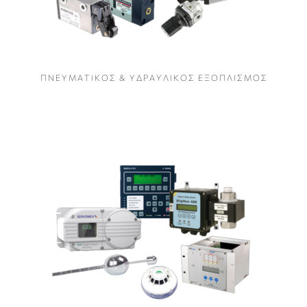
Π Ν Ε Υ Μ Α Τ Ι Κ Ο Σ & Υ Δ Ρ Α Υ Λ Ι Κ Ο Σ Ε Ξ Ο Π Λ Ι Σ Μ Ο Σ