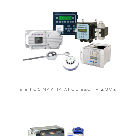
Ε Ι Δ Ι Κ Ο Σ Ν Α Υ Τ Ι Λ Ι Α Κ Ο Σ Ε Ξ Ο Π Λ Ι Σ Μ Ο Σ