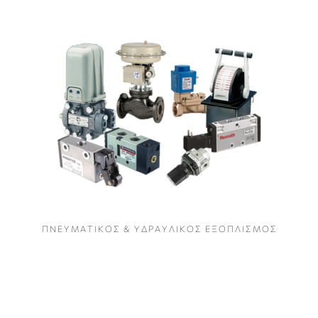
Π Ν Ε Υ Μ Α Τ Ι Κ Ο Σ & Υ Δ Ρ Α Υ Λ Ι Κ Ο Σ Ε Ξ Ο Π Λ Ι Σ Μ Ο Σ