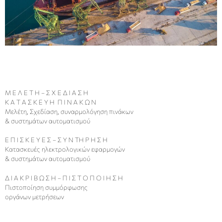
Μ Ε Λ Ε Τ Η – Σ Χ Ε Δ Ι Α Σ Η
Κ Α Τ Α Σ Κ Ε Υ Η Π Ι Ν Α Κ Ω Ν
Μελέτη, Σχεδίαση, συναρμολόγηση πινάκων
& συστημάτων αυτοματισμού
Ε Π Ι Σ Κ Ε Υ Ε Σ – Σ Υ Ν ΤΗ Ρ Η Σ Η
Κατασκευές ηλεκτρολογικών εφαρμογών
& συστημάτων αυτοματισμού
Δ Ι Α Κ Ρ Ι Β Ω Σ Η – Π Ι Σ Τ Ο Π Ο Ι Η Σ Η
Πιστοποίηση συμμόρφωσης
οργάνων μετρήσεων