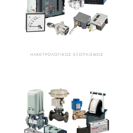
Η Λ Ε Κ Τ Ρ Ο Λ Ο Γ Ι Κ Ο Σ Ε Ξ Ο Π Λ Ι Σ Μ Ο Σ