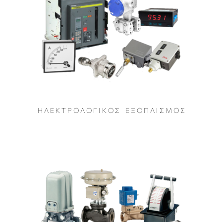
Η Λ Ε Κ Τ Ρ Ο Λ Ο Γ Ι Κ Ο Σ Ε Ξ Ο Π Λ Ι Σ Μ Ο Σ