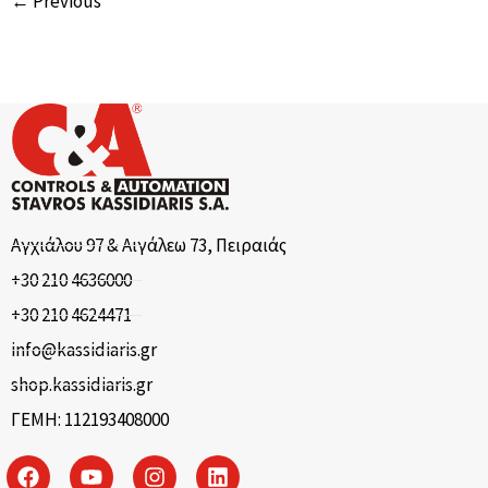
← Previous
Αγχιάλου 97 & Αιγάλεω 73, Πειραιάς
+30 210 4636000
+30 210 4624471
info@kassidiaris.gr
shop.kassidiaris.gr
ΓΕΜΗ: 112193408000