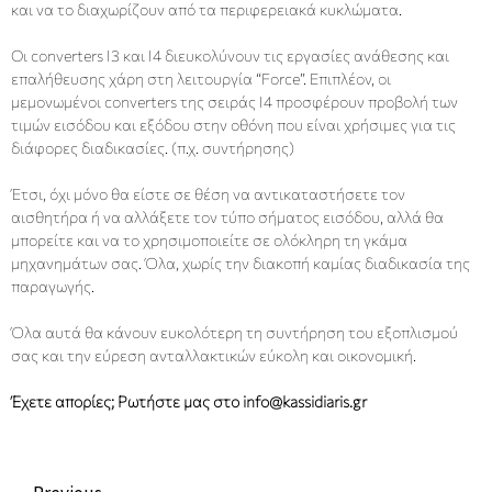
και να το διαχωρίζουν από τα περιφερειακά κυκλώματα.
Οι converters I3 και I4 διευκολύνουν τις εργασίες ανάθεσης και
επαλήθευσης χάρη στη λειτουργία “Force”. Επιπλέον, οι
μεμονωμένοι converters της σειράς I4 προσφέρουν προβολή των
τιμών εισόδου και εξόδου στην οθόνη που είναι χρήσιμες για τις
διάφορες διαδικασίες. (π.χ. συντήρησης)
Έτσι, όχι μόνο θα είστε σε θέση να αντικαταστήσετε τον
αισθητήρα ή να αλλάξετε τον τύπο σήματος εισόδου, αλλά θα
μπορείτε και να το χρησιμοποιείτε σε ολόκληρη τη γκάμα
μηχανημάτων σας. Όλα, χωρίς την διακοπή καμίας διαδικασία της
παραγωγής.
Όλα αυτά θα κάνουν ευκολότερη τη συντήρηση του εξοπλισμού
σας και την εύρεση ανταλλακτικών εύκολη και οικονομική.
Έχετε απορίες; Ρωτήστε μας στο
info@kassidiaris.gr