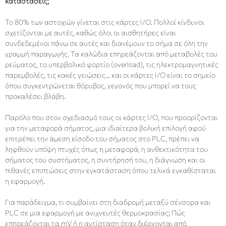
καταστάσεις;
Το 80% των αστοχιών γίνεται στις κάρτες I/O. Πολλοί κίνδυνοι
σχετίζονται με αυτές, καθώς όλοι οι αισθητήρες είναι
συνδεδεμένοι πάνω σε αυτές και διανέμουν το σήμα σε όλη την
γραμμή παραγωγής. Τα καλώδια επηρεάζονται από μεταβολές του
ρεύματος, το υπερβολικό φορτίο (overload), τις ηλεκτρομαγνητικές
παρεμβολές, τις κακές γειώσεις… και οι κάρτες I/O είναι το σημείο
όπου συγκεντρώνεται θόρυβος, γεγονός που μπορεί να τους
προκαλέσει βλάβη.
Παρόλο που στον σχεδιασμό τους οι κάρτες I/O, που προορίζονται
για την μεταφορά σήματος, μια ιδιαίτερα βολική επιλογή αφού
επιτρέπει την άμεση είσοδο του σήματος στο PLC, πρέπει να
ληφθούν υπόψη πτυχές όπως η μεταφορά, η ανθεκτικότητα του
σήματος του συστήματος, η συντήρησή του, η διάγνωση και οι
πιθανές επιπτώσεις στην εγκατάσταση όπου τελικά εγκαθίσταται
η εφαρμογή.
Για παράδειγμα, τι συμβαίνει στη διαδρομή μεταξύ σένσορα και
PLC σε μια εφαρμογή με ανιχνευτές θερμοκρασίας; Πώς
επηρεάζονται τα mV ή η αντίσταση όταν διέρχονται από