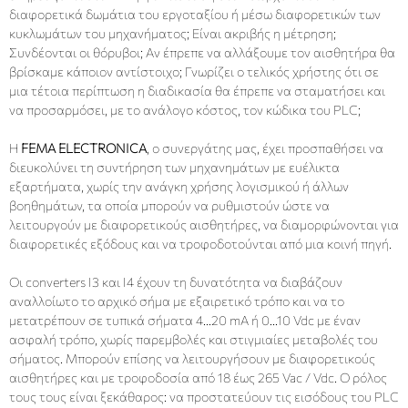
διαφορετικά δωμάτια του εργοταξίου ή μέσω διαφορετικών των
κυκλωμάτων του μηχανήματος; Είναι ακριβής η μέτρηση;
Συνδέονται οι θόρυβοι; Αν έπρεπε να αλλάξουμε τον αισθητήρα θα
βρίσκαμε κάποιον αντίστοιχο; Γνωρίζει ο τελικός χρήστης ότι σε
μια τέτοια περίπτωση η διαδικασία θα έπρεπε να σταματήσει και
να προσαρμόσει, με το ανάλογο κόστος, τον κώδικα του PLC;
Η
FEMA ELECTRONICA
, ο συνεργάτης μας, έχει προσπαθήσει να
διευκολύνει τη συντήρηση των μηχανημάτων με ευέλικτα
εξαρτήματα, χωρίς την ανάγκη χρήσης λογισμικού ή άλλων
βοηθημάτων, τα οποία μπορούν να ρυθμιστούν ώστε να
λειτουργούν με διαφορετικούς αισθητήρες, να διαμορφώνονται για
διαφορετικές εξόδους και να τροφοδοτούνται από μια κοινή πηγή.
Οι converters I3 και I4 έχουν τη δυνατότητα να διαβάζουν
αναλλοίωτο το αρχικό σήμα με εξαιρετικό τρόπο και να το
μετατρέπουν σε τυπικά σήματα 4…20 mA ή 0…10 Vdc με έναν
ασφαλή τρόπο, χωρίς παρεμβολές και στιγμιαίες μεταβολές του
σήματος. Μπορούν επίσης να λειτουργήσουν με διαφορετικούς
αισθητήρες και με τροφοδοσία από 18 έως 265 Vac / Vdc. Ο ρόλος
τους τους είναι ξεκάθαρος: να προστατεύουν τις εισόδους του PLC