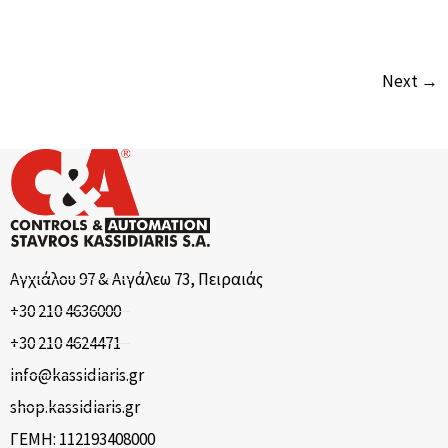
Next →
Αγχιάλου 97 & Αιγάλεω 73, Πειραιάς
+30 210 4636000
+30 210 4624471
info@kassidiaris.gr
shop.kassidiaris.gr
ΓΕΜΗ: 112193408000