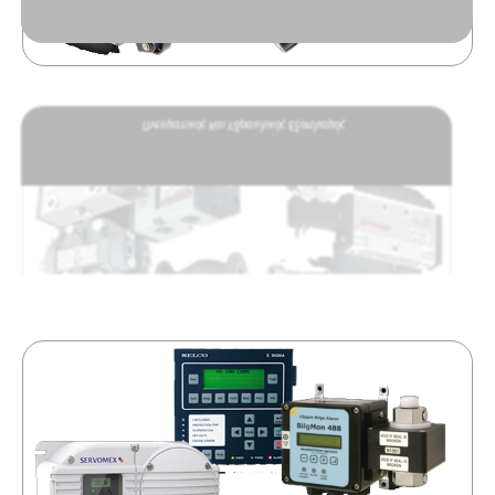
Πνευματικός Και Υδραυλικός Εξοπλισμός