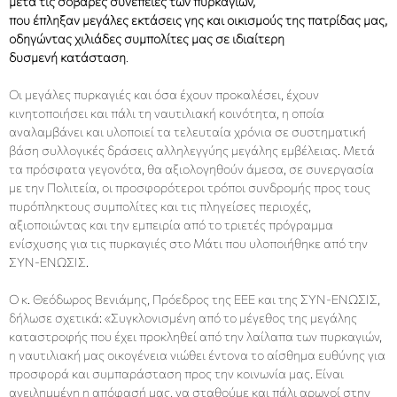
μετά τις σοβαρές συνέπειες των πυρκαγιών,
που έπληξαν μεγάλες
εκτάσεις γης και οικισμούς της πατρίδας μας,
οδηγώντας χιλιάδες συμπολίτες μας σε ιδιαίτερη
δυσμενή κατάσταση
.
Οι μεγάλες πυρκαγιές και όσα έχουν προκαλέσει, έχουν
κινητοποιήσει και πάλι τη ναυτιλιακή κοινότητα, η οποία
αναλαμβάνει και υλοποιεί τα τελευταία χρόνια σε συστηματική
βάση συλλογικές δράσεις αλληλεγγύης μεγάλης εμβέλειας. Μετά
τα πρόσφατα γεγονότα, θα αξιολογηθούν άμεσα, σε συνεργασία
με την Πολιτεία, οι προσφορότεροι τρόποι συνδρομής προς τους
πυρόπληκτους συμπολίτες και τις πληγείσες περιοχές,
αξιοποιώντας και την εμπειρία από το τριετές πρόγραμμα
ενίσχυσης για τις πυρκαγιές στο Μάτι που υλοποιήθηκε από την
ΣΥΝ-ΕΝΩΣΙΣ.
Ο κ. Θεόδωρος Βενιάμης, Πρόεδρος της ΕΕΕ και της ΣΥΝ-ΕΝΩΣΙΣ,
δήλωσε σχετικά: «Συγκλονισμένη από το μέγεθος της μεγάλης
καταστροφής που έχει προκληθεί από την λαίλαπα των πυρκαγιών,
η ναυτιλιακή μας οικογένεια νιώθει έντονα το αίσθημα ευθύνης για
προσφορά και συμπαράσταση προς την κοινωνία μας. Είναι
ανειλημμένη η απόφασή μας, να σταθούμε και πάλι αρωγοί στην