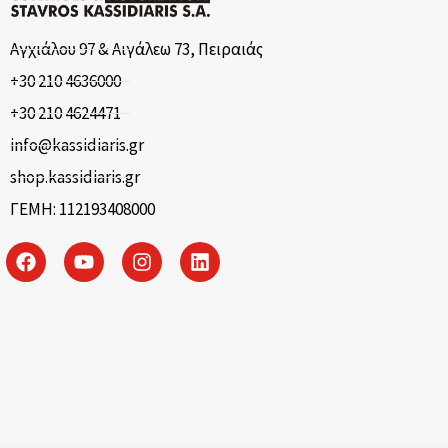
Αγχιάλου 97 & Αιγάλεω 73, Πειραιάς
+30 210 4636000
+30 210 4624471
info@kassidiaris.gr
shop.kassidiaris.gr
ΓΕΜΗ: 112193408000