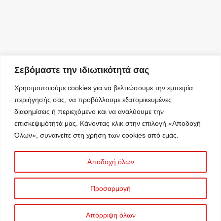
Σεβόμαστε την ιδιωτικότητά σας
Χρησιμοποιούμε cookies για να βελτιώσουμε την εμπειρία
περιήγησής σας, να προβάλλουμε εξατομικευμένες
διαφημίσεις ή περιεχόμενο και να αναλύουμε την
επισκεψιμότητά μας. Κάνοντας κλικ στην επιλογή «Αποδοχή
Όλων», συναινείτε στη χρήση των cookies από εμάς.
Αποδοχή όλων
Προσαρμογή
Information Security Management System
© 2025 C&A ΣΤΑΥΡΟΣ ΚΑΣΙΔΙΑΡΗΣ Α.Ε.
Απόρριψη όλων