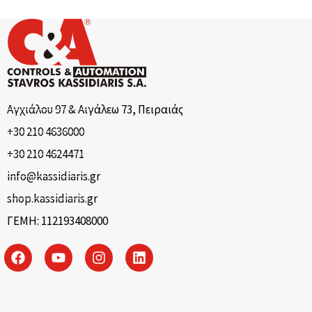
Αγχιάλου 97 & Αιγάλεω 73, Πειραιάς
+30 210 4636000
+30 210 4624471
info@kassidiaris.gr
shop.kassidiaris.gr
ΓΕΜΗ: 112193408000