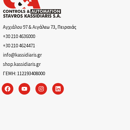
Αγχιάλου 97 & Αιγάλεω 73, Πειραιάς
+30 210 4636000
+30 210 4624471
info@kassidiaris.gr
shop.kassidiaris.gr
ΓΕΜΗ: 112193408000