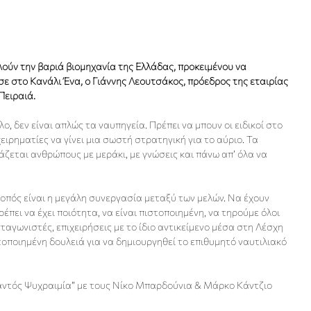
λούν την βαριά βιομηχανία της Ελλάδας, προκειμένου να
ωσε στο Κανάλι Ένα, ο Γιάννης Λεουτσάκος, πρόεδρος της εταιρίας
Πειραιά.
λο, δεν είναι απλώς τα ναυπηγεία. Πρέπει να μπουν οι ειδικοί στο
χειρηματίες να γίνει μια σωστή στρατηγική για το αύριο. Τα
ζεται ανθρώπους με μεράκι, με γνώσεις και πάνω απ’ όλα να
οπός είναι η μεγάλη συνεργασία μεταξύ των μελών. Να έχουν
ρέπει να έχει ποιότητα, να είναι πιστοποιημένη, να τηρούμε όλοι
νταγωνιστές, επιχειρήσεις με το ίδιο αντικείμενο μέσα στη Λέσχη
στοποιημένη δουλειά για να δημιουργηθεί το επιθυμητό ναυτιλιακό
αντός Ψυχραιμία” με τους Νίκο Μπαρδούνια & Μάρκο Κάντζιο