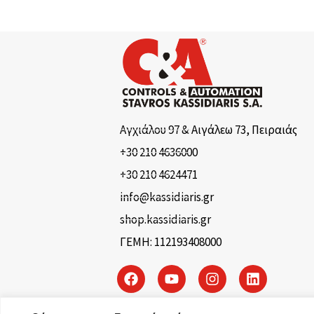
Αγχιάλου 97 & Αιγάλεω 73, Πειραιάς
+30 210 4636000
+30 210 4624471
info@kassidiaris.gr
shop.kassidiaris.gr
ΓΕΜΗ: 112193408000